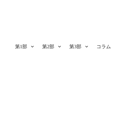
第1部
第2部
第3部
コラム