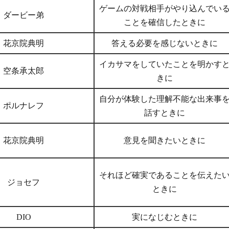
ゲームの対戦相手がやり込んでい
ダービー弟
ことを確信したときに
花京院典明
答える必要を感じないときに
イカサマをしていたことを明かす
空条承太郎
きに
自分が体験した理解不能な出来事
ポルナレフ
話すときに
花京院典明
意見を聞きたいときに
それほど確実であることを伝えた
ジョセフ
ときに
DIO
実になじむときに