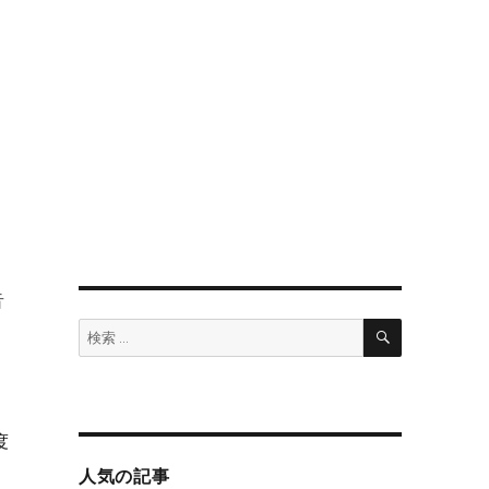
音
検
検
索
索:
度
違
人気の記事