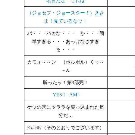
名言だな これは
（ジョセフ・ジョースター！）きさ
ま！見ているなッ！
バ・・・バカな・・・ か・・・簡
単すぎる・・・あっけなさすぎ
る・・・
カモォ～～ン （ポルポル）くぅ～
～ん
勝ったッ！第3部完！
YES I AM!
ケツの穴にツララを突っ込まれた気
分だ…
Exactly（そのとおりでございます）