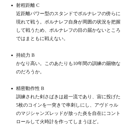
射程距離 C
近距離パワー型のスタンドでポルナレフの傍らに
現れて戦う。ポルナレフ自身が周囲の状況を把握
して戦うため、ポルナレフの目の届かないところ
ではまともに戦えない。
持続力 B
かなり高い。このあたりも10年間の訓練の賜物な
のだろうか。
精密動作性 B
訓練された剣さばきは超一流であり、宙に投げた
5枚のコインを一突きで串刺しにし、アヴドゥル
のマジシャンズレッドが放った炎を自在にコント
ロールして火時計を作ってしまうほど。