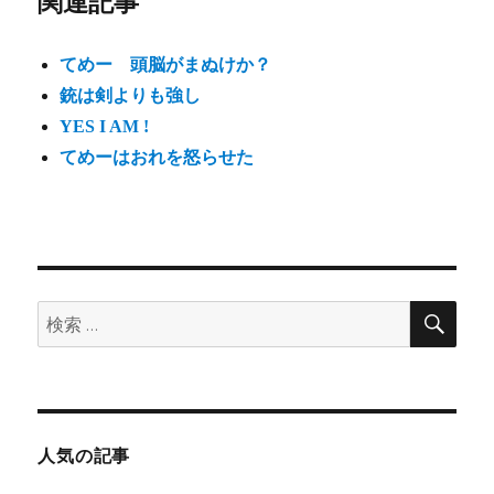
関連記事
てめー 頭脳がまぬけか？
銃は剣よりも強し
YES I AM !
てめーはおれを怒らせた
検
検
索
索:
人気の記事